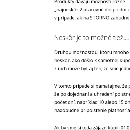
Produkty dávajú možnosti rôzne – 
„najneskôr 2 pracovné dni po dni 
v prípade, ak na STORNO zabudnem
Neskôr je to možné tiež…. 
Druhou možnosťou, ktorú mnoho ľud
neskôr, ako došlo k samotnej kúpe
z nich môže byť aj ten, že sme jed
V tomto prípade si pamätajme, že p
že po dojednaní a uhradení poistné
počet dní, napríklad 10 alebo 15 dní
nadobudne pripoistenie platnosť a 
Ak by sme si teda zájazd kúpili 01.