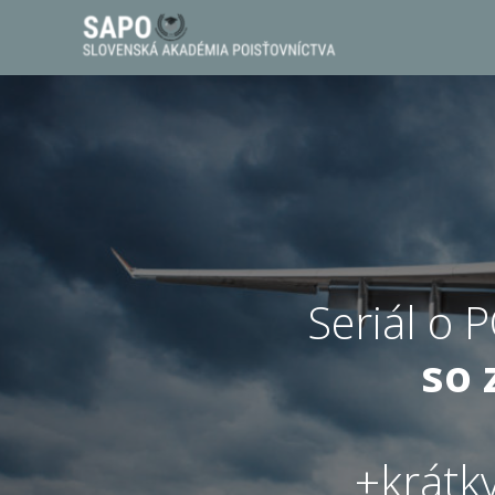
Seriál o
so 
+krátk