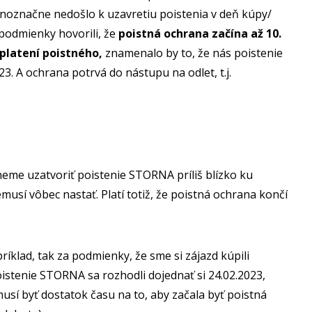
ednoznačne nedošlo k uzavretiu poistenia v deň kúpy/
 podmienky hovorili, že
poistná ochrana začína až 10.
platení poistného,
znamenalo by to, že nás poistenie
3. A ochrana potrvá do nástupu na odlet, t.j.
neme uzatvoriť poistenie STORNA príliš blízko ku
usí vôbec nastať. Platí totiž, že poistná ochrana končí
íklad, tak za podmienky, že sme si zájazd kúpili
poistenie STORNA sa rozhodli dojednať si 24.02.2023,
musí byť dostatok času na to, aby začala byť poistná