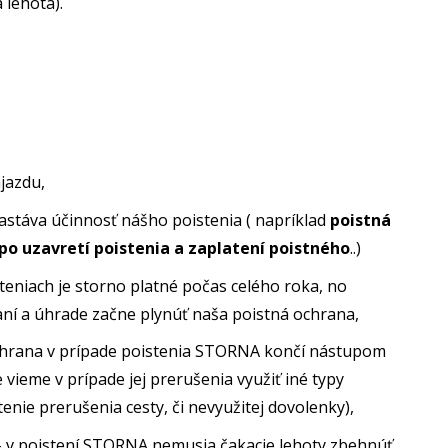
 lehota).
jazdu,
nastáva účinnosť nášho poistenia ( napríklad
poistná
po uzavretí poistenia a zaplatení poistného
..)
teniach je storno platné počas celého roka, no
aní a úhrade začne plynúť naša poistná ochrana,
chrana v prípade poistenia STORNA končí nástupom
vieme v prípade jej prerušenia využiť iné typy
tenie prerušenia cesty, či nevyužitej dovolenky),
 – v poistení STORNA nemusia čakacie lehoty zbehnúť