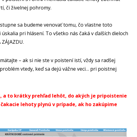
í, či živelnej pohromy.
ostupne sa budeme venovať tomu, čo vlastne toto
či úskalia pri hlásení. To všetko nás čaká v ďalších dieloch
A ZÁJAZDU.
tajte – ak si nie ste v poistení istí, vždy sa radšej
ť problém vtedy, keď sa dejú vážne veci… pri poistnej
 to krátky prehľad lehôt, do akých je pripoistenie
čakacie lehoty plynú v prípade, ak ho zakúpime