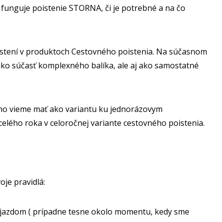
o funguje poistenie STORNA, či je potrebné a na čo
oistení v produktoch Cestovného poistenia. Na súčasnom
ako súčasť komplexného balíka, ale aj ako samostatné
ho vieme mať ako variantu ku jednorázovym
elého roka v celoročnej variante cestovného poistenia.
je pravidlá:
ájazdom ( prípadne tesne okolo momentu, kedy sme