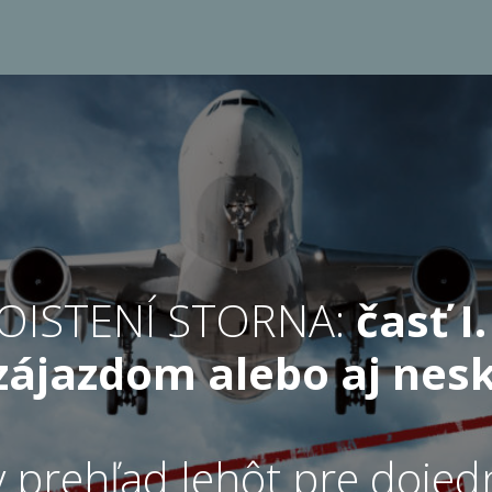
 POISTENÍ STORNA:
časť I
zájazdom alebo aj nes
y prehľad lehôt pre dojed