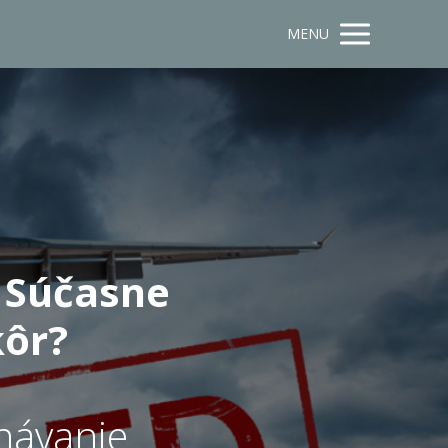
MENU
. Súčasne
kôr?
návanie