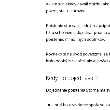
Ak ste si niekedy dávali otázku ak
pozor, ste tu správne.
Poistenie storna je jedným z prip
trhu si ho vieme dojednať priamo 
poistenie, mimo iných doplnkov.
Rovnako si na úvod povedzme, že 
krátkodobým cestám, ale aj počas c
Kedy ho dojednávať?
Dojednanie poistenia Storna má svo
buď ho uzavrieme spolu so z