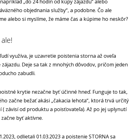
napríklad „do 24 hodín od kúpy zájazdu“ alebo
záväzného objednania služby“, a podobne. Čo ale
e alebo si myslíme, že máme čas a kúpime ho neskôr?
ale!
í využíva, je uzavretie poistenia storna až oveľa
 zájazdu. Deje sa tak z mnohých dôvodov, pričom jeden
noducho zabudli.
oistné krytie nezačne byť účinné hneď. Funguje to tak,
ho začne bežať akási „čakacia lehota“, ktorá trvá určitý
 ( závisí od produktu a poisťovateľa). Až po jej uplynutí
začne byť aktívne.
01.2023, odlietali 01.03.2023 a poistenie STORNA sa