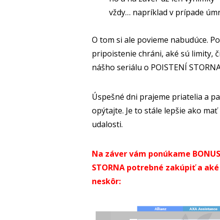
vždy… napríklad v prípade úmrt
O tom si ale povieme nabudúce. P
pripoistenie chráni, aké sú limity, 
nášho seriálu o POISTENÍ STORN
Úspešné dni prajeme priatelia a pamä
opýtajte. Je to stále lepšie ako ma
udalosti.
Na záver vám ponúkame BONUS, a
STORNA potrebné zakúpiť a aké 
neskôr: