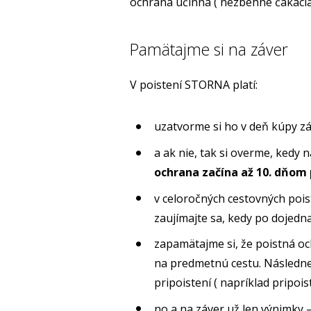
ochrana účinná ( nezbehne čakacia
Pamätajme si na záver
V poistení STORNA platí:
uzatvorme si ho v deň kúpy zá
a ak nie, tak si overme, kedy 
ochrana začína až 10. dňom 
v celoročných cestovných pois
zaujímajte sa, kedy po dojedn
zapamätajme si, že poistná o
na predmetnú cestu. Následne 
pripoistení ( napríklad pripois
no a na záver už len výnimky