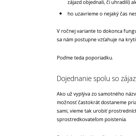
zájazd objednali, či uhradili) a
ho uzavrieme o nejaký čas nes
V ročnej variante to dokonca fungu
sa nám postupne vzťahuje na kryti
Poďme teda poporiadku.
Dojednanie spolu so záj
Ako už vyplýva zo samotného názvu
možnosť častokrát dostaneme priam
sami, vieme tak urobiť prostredníc
sprostredkovateľom poistenia.