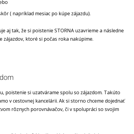
lebo
kôr ( napríklad mesiac po kúpe zájazdu).
je aj tak, že si poistenie STORNA uzavrieme a následne
e zájazdov, ktoré si počas roka nakúpime.
azdom
, poistenie si uzatvárame spolu so zájazdom. Takúto
o v cestovnej kancelárii. Ak si storno chceme dojednať
tvom rôznych porovnávačov, či v spolupráci so svojim