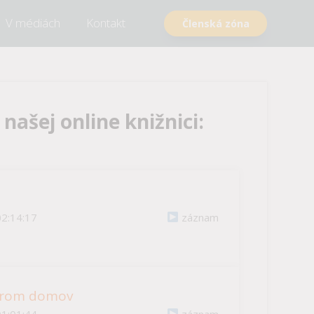
V médiách
Kontakt
Členská zóna
ašej online knižnici:
02:14:17
záznam
obrom domov
01:01:44
záznam