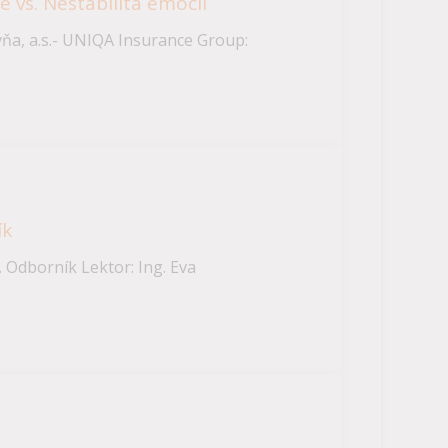
e vs. Nestabilita emócií
ňa, a.s.- UNIQA Insurance Group:
ík
 Odborník Lektor: Ing. Eva