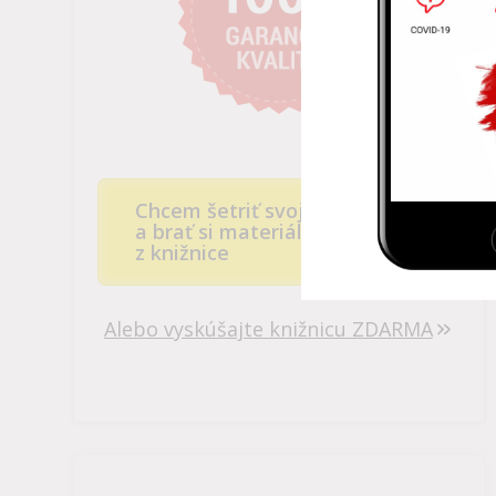
Chcem šetriť svoj čas
a brať si materiály
z knižnice
Alebo vyskúšajte knižnicu ZDARMA