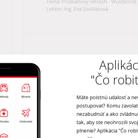
Téma: Produktový refresh - Wüstenrot p
Lektor: Ing. Eva Stoklásová
03.02.21, Wüstenrot poisťovňa, a
Apliká
zmeny a novinky 2021
"Čo robiť
Téma: Produktový refresh - Wüstenrot p
produkt, zmeny a novinky 2021 Lektor: 
Máte poistnú udalosť a ne
postupovať? Komu zavolať
nezabudnúť a ako zvládnuť
tak, aby ste neohrozili svo
plnenie? Aplikácia "Čo robi
20.01.21, Zaujímavosti, ktoré je do