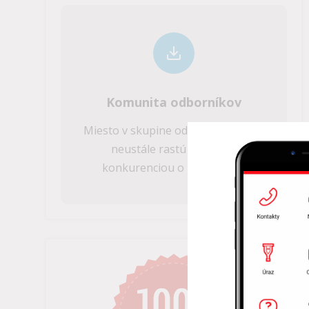
Komunita odborníkov
Miesto v skupine odborníkov, ktorí
neustále rastú a sú pred
konkurenciou o krok vpred.