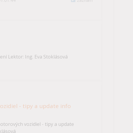
ení Lektor: Ing. Eva Stoklásová
zidiel - tipy a update info
torových vozidiel - tipy a update
oklásová