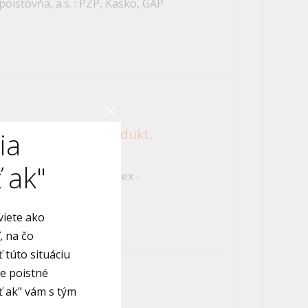
oisťovňa, a.s. : PZP, Kasko, GAP
.s. : Wkomplex - produkt,
cia
 ak"
oisťovňa, a.s. : Wkomplex -
Ing. Eva Stoklásová
viete ako
, na čo
 túto situáciu
je poistné
ť ak" vám s tým
bré vedieť, časť II.