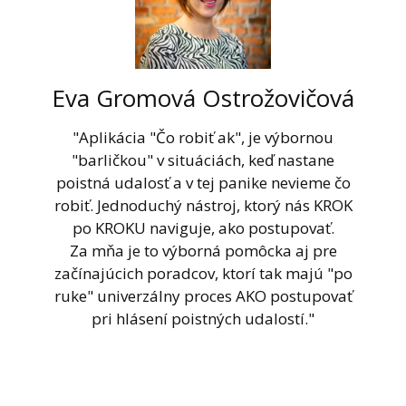
Eva Gromová Ostrožovičová
"Aplikácia "Čo robiť ak", je výbornou
"barličkou" v situáciách, keď nastane
poistná udalosť a v tej panike nevieme čo
robiť. Jednoduchý nástroj, ktorý nás KROK
po KROKU naviguje, ako postupovať.
Za mňa je to výborná pomôcka aj pre
začínajúcich poradcov, ktorí tak majú "po
ruke" univerzálny proces AKO postupovať
pri hlásení poistných udalostí."