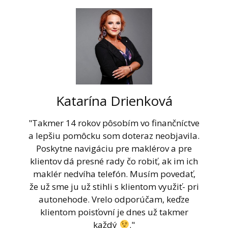
Katarína Drienková
"Takmer 14 rokov pôsobím vo finančníctve
a lepšiu pomôcku som doteraz neobjavila.
Poskytne navigáciu pre maklérov a pre
klientov dá presné rady čo robiť, ak im ich
maklér nedvíha telefón. Musím povedať,
že už sme ju už stihli s klientom využiť- pri
autonehode. Vrelo odporúčam, keďze
klientom poisťovní je dnes už takmer
každý
."