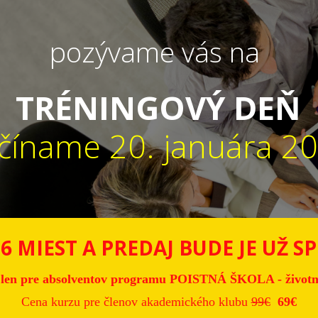
pozývame vás na
TRÉNINGOVÝ DEŇ
číname 20. januára 2
 MIEST A PREDAJ BUDE JE UŽ
S
 len pre absolventov programu POISTNÁ ŠKOLA - životné 
Cena kurzu pre členov akademického klubu
99€
69€