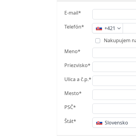
E-mail*
Telefón*
+421
Nakupujem na
Meno*
Priezvisko*
Ulica a č.p.*
Mesto*
PSČ*
Štát*
Slovensko