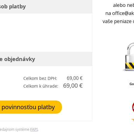
alebo ne
sob platby
na office@ak
vaše peniaze 
e objednávky
69,00 €
Celkom bez DPH:
69,00 €
Celkom k úhrade:
povinnosťou platby
predajnom systéme
FAPI
.