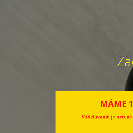
Za
MÁME 16
Vzdelávanie je určené