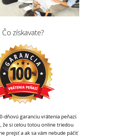
Čo získavate?
30-dňovú garanciu vrátenia peňazí.
 že si celou totou online triedou
e prejsť a ak sa vám nebude páčiť