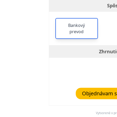
Spô
Bankový
prevod
Zhrnuti
Objednávam s 
Vytvorené v 