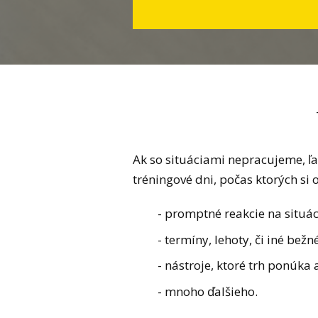
Ak so situáciami nepracujeme, ľah
tréningové dni, počas ktorých si o
- promptné reakcie na situác
- termíny, lehoty, či iné bež
- nástroje, ktoré trh ponúka 
- mnoho ďalšieho.