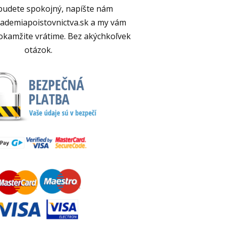
budete spokojný, napíšte nám
ademiapoistovnictva.sk a my vám
okamžite vrátime. Bez akýchkoľvek
otázok.