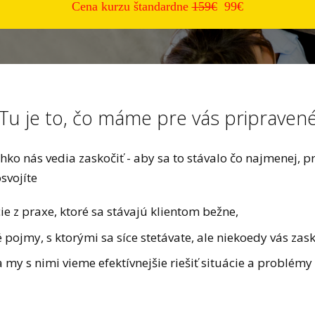
Cena kurzu štandardne
159€
99€
Tu je to, čo máme pre vás pripraven
ko nás vedia zaskočiť - aby sa to stávalo čo najmenej, pr
svojíte
ie z praxe, ktoré sa stávajú klientom bežne,
né pojmy, s ktorými sa síce stetávate, ale niekoedy vás zas
a my s nimi vieme efektívnejšie riešiť situácie a problémy 