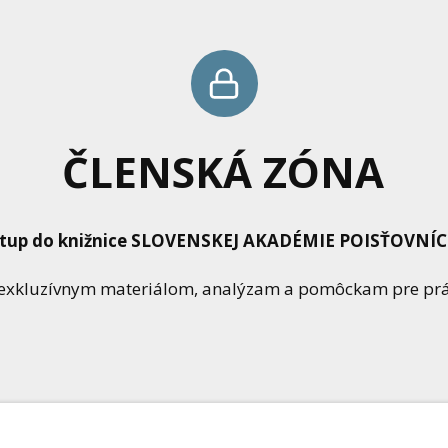
ČLENSKÁ ZÓNA
stup do knižnice SLOVENSKEJ AKADÉMIE POISŤOVNÍ
k exkluzívnym materiálom, analýzam a pomôckam pre prác