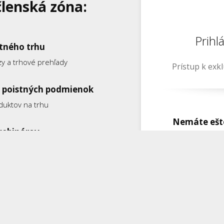
členská zóna:
Prihl
stného trhu
zy a trhové prehľady
Prístup k exk
 poistných podmienok
duktov na trhu
Nemáte ešte
webinárov
vu všetkých webinárov
ky a štúdie
h od expertov
Pamätať si m
 prax