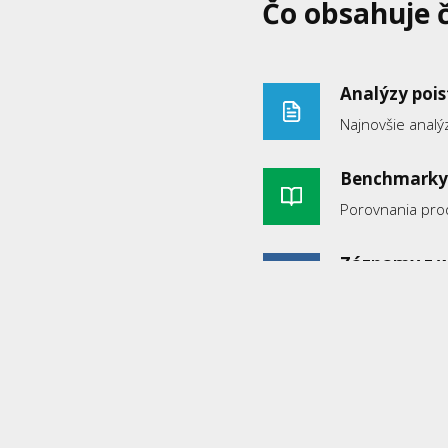
Čo obsahuje 
Analýzy poi
Najnovšie analý
Benchmarky
Porovnania pro
Záznamy z 
Prístup k archí
Odborné člán
Exkluzívny obsa
Pomôcky pre