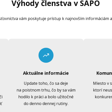
Výhody členstva v SAPO
sťovníctva vám poskytuje prístup k najnovším informáciám a 
Aktuálne informácie
Komuni
Update toho, čo sa deje
Miesto v 
na poistnom trhu, čo by sa vám
ktorí neus
či
hodilo k práci a bolo užitočné
konkuren
iť
do denno dennej rutiny.
.