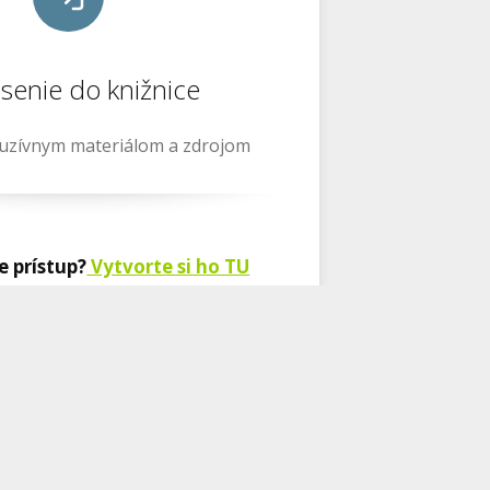
ásenie do knižnice
luzívnym materiálom a zdrojom
 prístup?
Vytvorte si ho TU
a