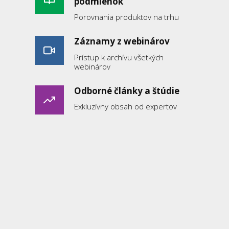
podmienok
Porovnania produktov na trhu
Záznamy z webinárov
Prístup k archívu všetkých
webinárov
Odborné články a štúdie
Exkluzívny obsah od expertov
Pomôcky pre prax
Praktické nástroje a šablóny