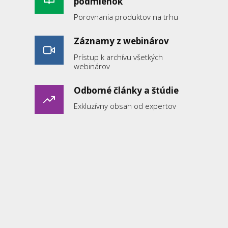
podmienok
Porovnania produktov na trhu
Záznamy z webinárov
Prístup k archívu všetkých
webinárov
Odborné články a štúdie
Exkluzívny obsah od expertov
Pomôcky pre prax
Praktické nástroje a šablóny