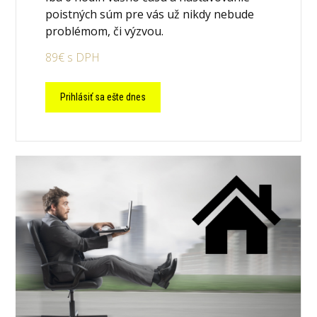
poistných súm pre vás už nikdy nebude
problémom, či výzvou.
89€ s DPH
Prihlásiť sa ešte dnes