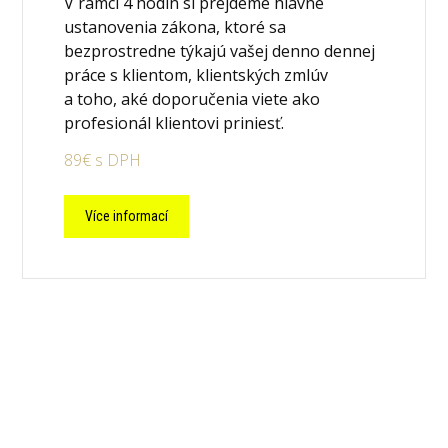
V rámci 4 hodín si prejdeme hlavné
ustanovenia zákona, ktoré sa
bezprostredne týkajú vašej denno dennej
práce s klientom, klientských zmlúv
a toho, aké doporučenia viete ako
profesionál klientovi priniesť.
89€ s DPH
Více informací