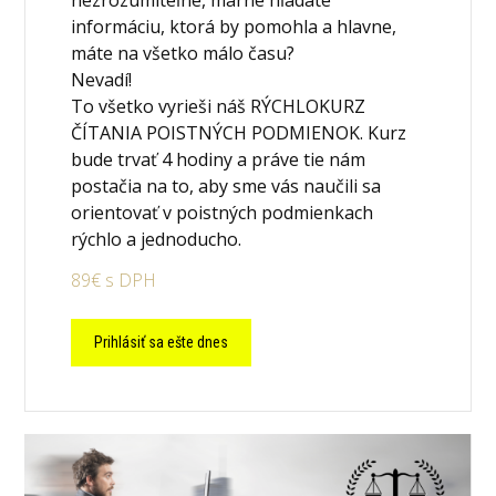
nezrozumiteľné, márne hľadáte
informáciu, ktorá by pomohla a hlavne,
máte na všetko málo času?
Nevadí!
To všetko vyrieši náš RÝCHLOKURZ
ČÍTANIA POISTNÝCH PODMIENOK. Kurz
bude trvať 4 hodiny a práve tie nám
postačia na to, aby sme vás naučili sa
orientovať v poistných podmienkach
rýchlo a jednoducho.
89€ s DPH
Prihlásiť sa ešte dnes