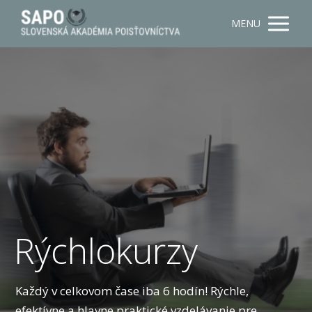
MENU
Rýchlokurzy
Každý v celkovom čase iba 6 hodín! Rýchle,
efektívne a hlavne praktické vzdelávanie pre