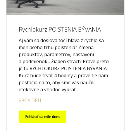
Rýchlokurz POISTENIA BÝVANIA
Aj vám sa doslova točí hlava z rýchlo sa
meniaceho trhu poistenia? Zmena
produktov, parametrov, nastavení
a podmienok... Žiaden strach! Práve preto
je tu RÝCHLOKURZ POISTENIA BÝVANIA!
Kurz bude trvať 4 hodiny a práve tie nám
postačia na to, aby sme vás naučili
efektívne a vhodne vybrať.
89€ s DPH
Prihlásiť sa ešte dnes