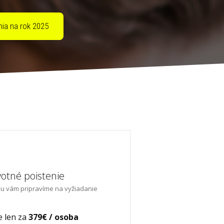
nia na rok 2025
otné poistenie
nu vám pripravíme na vyžiadanie
e len za
379€ / osoba