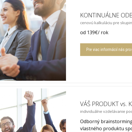
KONTINUÁLNE ODB
cenovú kalkuláciu pre skupi
od 139€/ rok
Pre viac informácií nás pro
VÁŠ PRODUKT vs.
individuálne vzdelávanie po
Odborný brainstorming
vlastného produktu spo