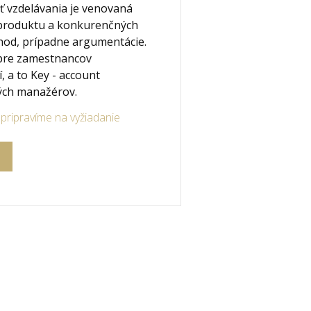
ť vzdelávania je venovaná
produktu a konkurenčných
hod, prípadne argumentácie.
 pre zamestnancov
, a to Key - account
ých manažérov.
pripravíme na vyžiadanie