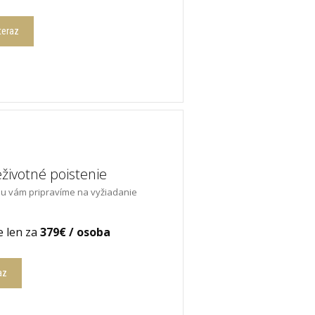
teraz
ivotné poistenie
nu vám pripravíme na vyžiadanie
e len za
379€ / osoba
az