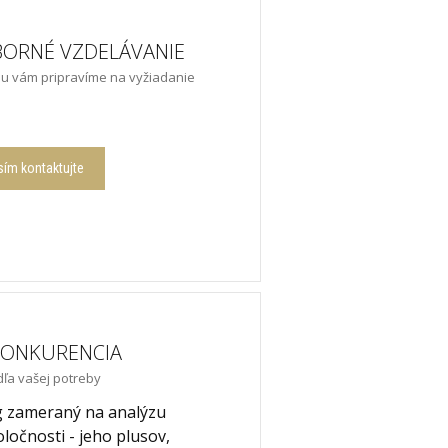
ORNÉ VZDELÁVANIE
nu vám pripravíme na vyžiadanie
sím kontaktujte
 KONKURENCIA
dľa vašej potreby
 zameraný na analýzu
ločnosti - jeho plusov,