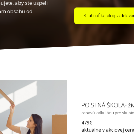
ujete, aby ste uspeli
inám obsahu od
Stiahnuť katalóg vzdeláva
POISTNÁ ŠKOLA- živ
cenovú kalkuláciu pre skupi
479€
aktuálne v akciovej cen