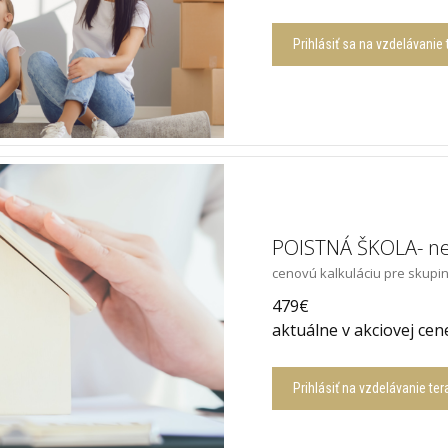
Prihlásiť sa na vzdelávanie 
POISTNÁ ŠKOLA- než
cenovú kalkuláciu pre skupi
479€
aktuálne v akciovej cen
Prihlásiť na vzdelávanie ter