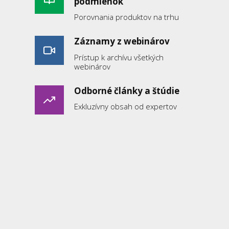
podmienok
Porovnania produktov na trhu
Záznamy z webinárov
Prístup k archívu všetkých
webinárov
Odborné články a štúdie
Exkluzívny obsah od expertov
Pomôcky pre prax
Praktické nástroje a šablóny