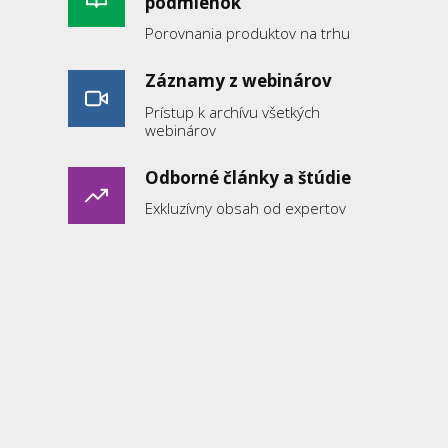
podmienok
Porovnania produktov na trhu
Záznamy z webinárov
Prístup k archívu všetkých
webinárov
Odborné články a štúdie
Exkluzívny obsah od expertov
Pomôcky pre prax
Praktické nástroje a šablóny