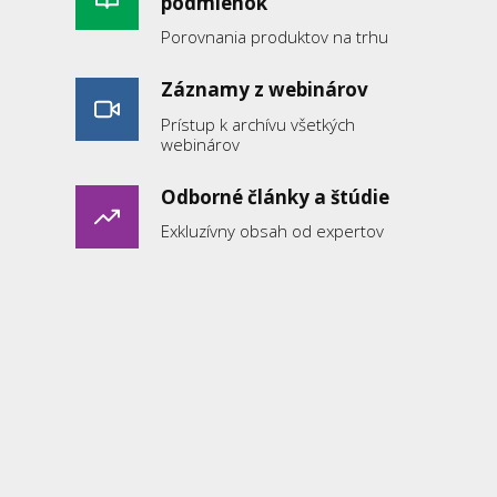
podmienok
Porovnania produktov na trhu
Záznamy z webinárov
Prístup k archívu všetkých
webinárov
Odborné články a štúdie
Exkluzívny obsah od expertov
Pomôcky pre prax
Praktické nástroje a šablóny